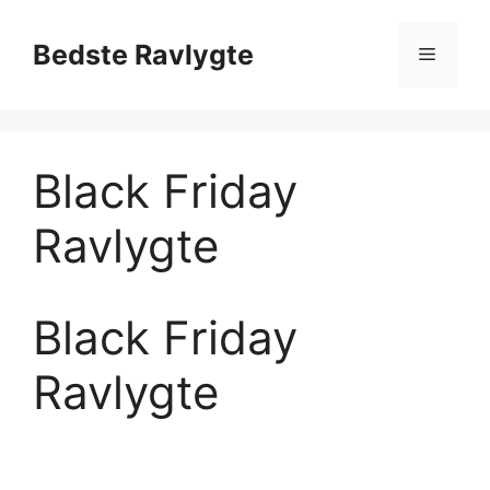
Hop
til
Bedste Ravlygte
Menu
indhold
Black Friday
Ravlygte
Black Friday
Ravlygte