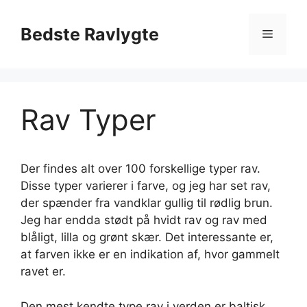
Hop
til
Bedste Ravlygte
Menu
indhold
Rav Typer
Der findes alt over 100 forskellige typer rav.
Disse typer varierer i farve, og jeg har set rav,
der spænder fra vandklar gullig til rødlig brun.
Jeg har endda stødt på hvidt rav og rav med
blåligt, lilla og grønt skær. Det interessante er,
at farven ikke er en indikation af, hvor gammelt
ravet er.
Den mest kendte type rav i verden er baltisk